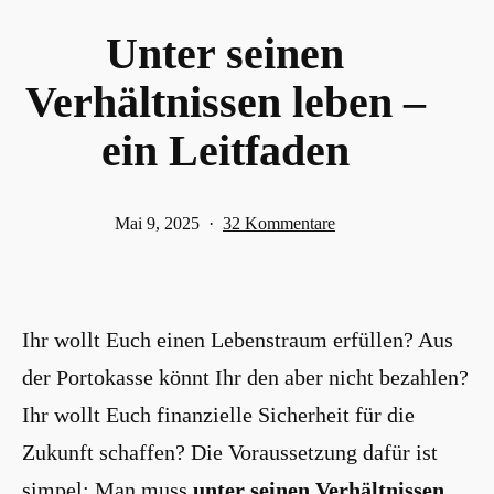
Unter seinen
Verhältnissen leben –
ein Leitfaden
Veröffentlicht
zu
Mai 9, 2025
32 Kommentare
am
Unter
seinen
Verhältnissen
Ihr wollt Euch einen Lebenstraum erfüllen? Aus
leben
–
der Portokasse könnt Ihr den aber nicht bezahlen?
ein
Ihr wollt Euch finanzielle Sicherheit für die
Leitfaden
Zukunft schaffen? Die Voraussetzung dafür ist
simpel: Man muss
unter seinen Verhältnissen