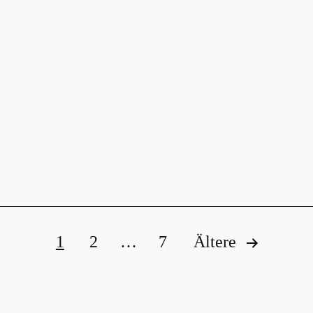
ung
1
2
…
7
Ältere