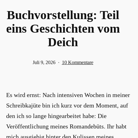
Buchvorstellung: Teil
eins Geschichten vom
Deich
Veröffentlicht
zu
Juli 9, 2026
10 Kommentare
am
Buchvorstellung:
Teil
eins
Es wird ernst: Nach intensiven Wochen in meiner
Geschichten
vom
Schreibkajüte bin ich kurz vor dem Moment, auf
Deich
den ich so lange hingearbeitet habe: Die
Veröffentlichung meines Romandebüts. Ihr habt
mich ausgiebig hinter den Kulissen meines