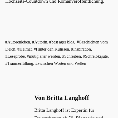
Hochzeits-Countdown und Romanveröffentlichung.
Verschlagwortet
Autorenleben
,
Autorin
,
best ager blog
,
Geschichten vom
mit
Deich
,
Heimat
,
Hinter den Kulissen
,
Inspiration
,
Leseprobe
,
mutig älter werden
,
Schreiben
,
Schreibkajüte
,
Traumerfüllung
,
zwischen Worten und Wellen
Von Britta Langhoff
Britta Langhoff ist Expertin für
Frauenthemen ab 50, Bloggerin und