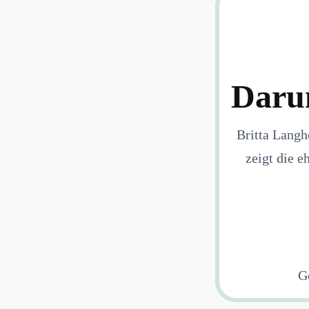
Darum
Britta Langh
zeigt die e
G