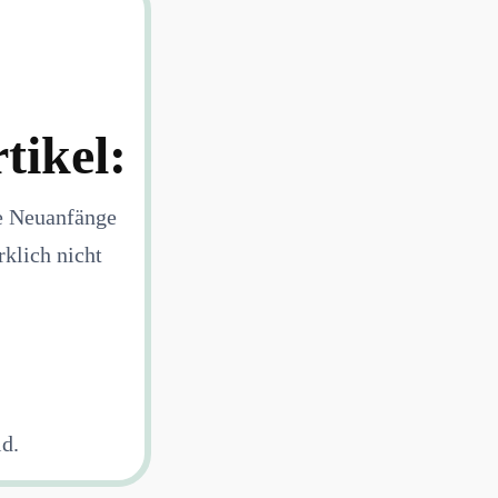
tikel:
ge Neuanfänge
rklich nicht
d.