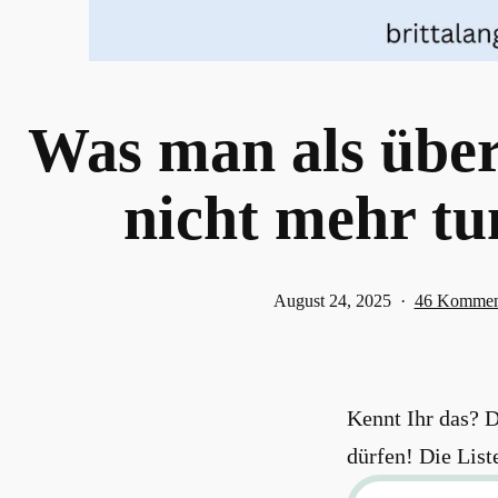
Was man als über
nicht mehr tun
Veröffentlicht
August 24, 2025
46 Kommen
am
Kennt Ihr das? D
dürfen! Die List