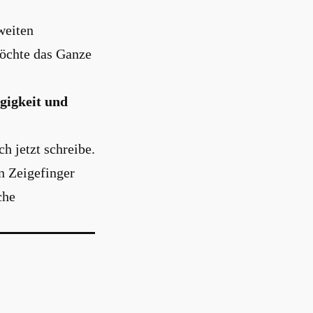
weiten
möchte das Ganze
gigkeit und
h jetzt schreibe.
n Zeigefinger
che