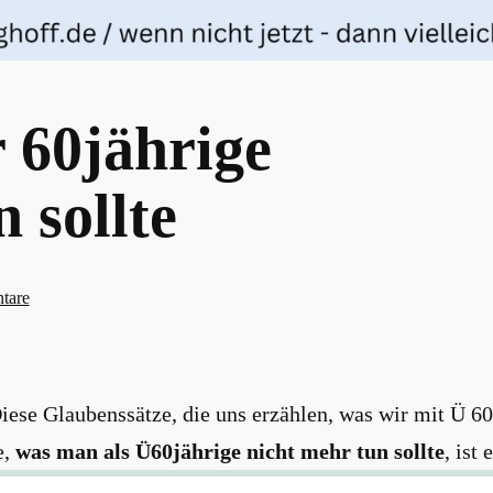
 60jährige
 sollte
zu
tare
Was
man
als
iese Glaubenssätze, die uns erzählen, was wir mit Ü 6
über
60jährige
e,
was man als Ü60jährige nicht mehr tun sollte
, ist 
nicht