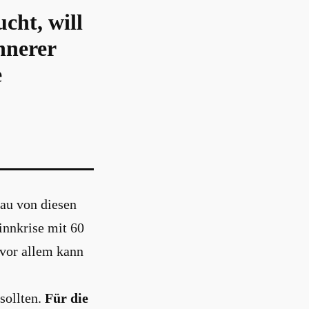
cht, will
nnerer
e
au von diesen
innkrise mit 60
 vor allem kann
sollten.
Für die