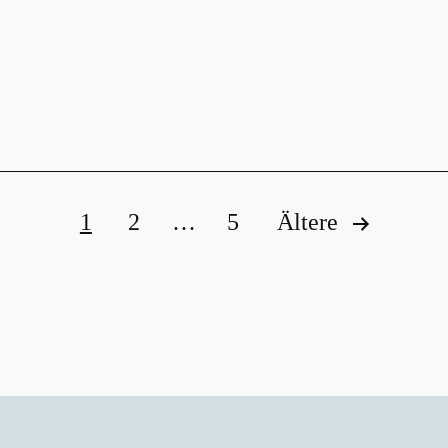
ung
1
2
…
5
Ältere