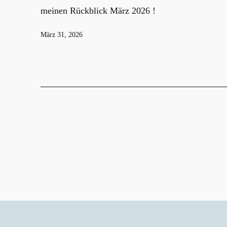
meinen Rückblick März 2026 !
Veröffentlicht
März 31, 2026
am
Seitennummerier
der
Beiträge