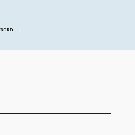
 BORD
Menü
öffnen