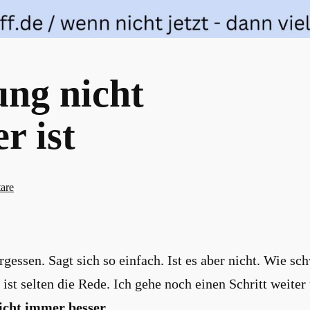
ng nicht
r ist
zu
are
Warum
Vergebung
nicht
gessen. Sagt sich so einfach. Ist es aber nicht. Wie s
immer
besser
 ist selten die Rede. Ich gehe noch einen Schritt weiter
ist
icht immer besser.