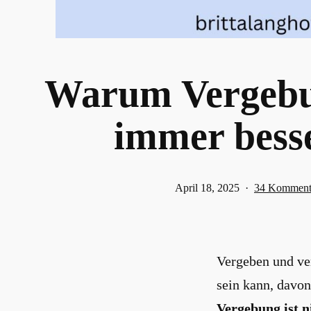
Warum Vergebu
immer besse
Veröffentlicht
April 18, 2025
34 Komment
am
Vergeben und ver
sein kann, davon
Vergebung ist n