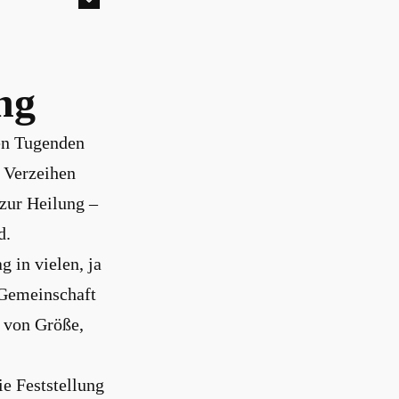
ng
en Tugenden
 Verzeihen
 zur Heilung –
d.
 in vielen, ja
 Gemeinschaft
h von Größe,
ie Feststellung