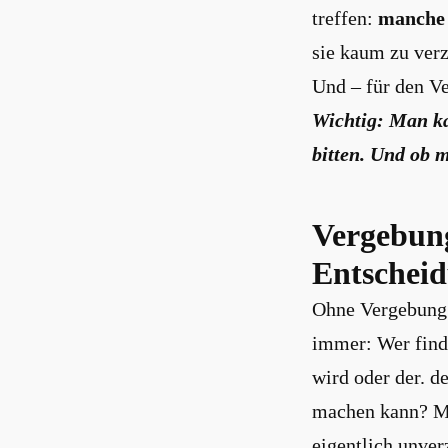
treffen:
manche 
sie kaum zu verz
Und – für den Ve
Wichtig: Man k
bitten. Und ob 
Vergebung
Entschei
Ohne Vergebung 
immer: Wer finde
wird oder der. d
machen kann? Mi
eigentlich unver