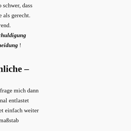
o schwer, dass
 als gerecht.
rend.
chuldigung
cheidung
!
nliche –
 frage mich dann
al entlastet
et einfach weiter
emaßstab