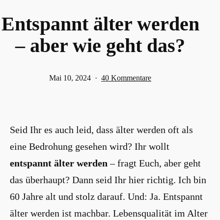
Entspannt älter werden
– aber wie geht das?
Veröffentlicht
zu
Mai 10, 2024
40 Kommentare
am
Entspannt
älter
werden
Seid Ihr es auch leid, dass älter werden oft als
–
aber
eine Bedrohung gesehen wird? Ihr wollt
wie
entspannt älter werden
– fragt Euch, aber geht
geht
das überhaupt? Dann seid Ihr hier richtig. Ich bin
das?
60 Jahre alt und stolz darauf. Und: Ja. Entspannt
älter werden ist machbar. Lebensqualität im Alter