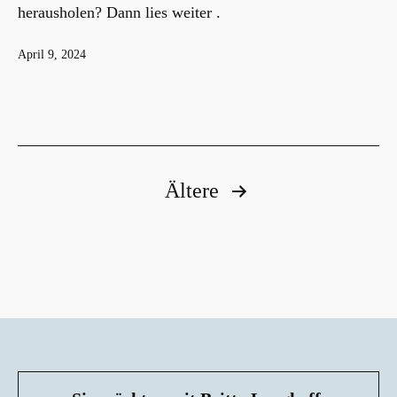
herausholen? Dann lies weiter .
Veröffentlicht
April 9, 2024
am
Seitennummerierung
Ältere
der
Beiträge