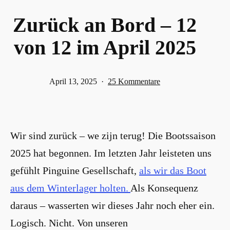
Zurück an Bord – 12
von 12 im April 2025
Veröffentlicht
zu
April 13, 2025
25 Kommentare
am
Zurück
an
Bord
Wir sind zurück – we zijn terug! Die Bootssaison
–
12
2025 hat begonnen. Im letzten Jahr leisteten uns
von
gefühlt Pinguine Gesellschaft,
als wir das Boot
12
aus dem Winterlager holten.
Als Konsequenz
im
daraus – wasserten wir dieses Jahr noch eher ein.
April
2025
Logisch. Nicht. Von unseren