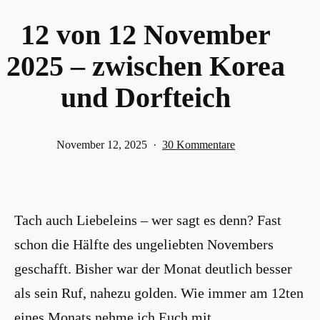
12 von 12 November
2025 – zwischen Korea
und Dorfteich
Veröffentlicht
zu
November 12, 2025
30 Kommentare
am
12
von
12
Tach auch Liebeleins – wer sagt es denn? Fast
November
2025
schon die Hälfte des ungeliebten Novembers
–
geschafft. Bisher war der Monat deutlich besser
zwischen
als sein Ruf, nahezu golden. Wie immer am 12ten
Korea
eines Monats nehme ich Euch mit
und