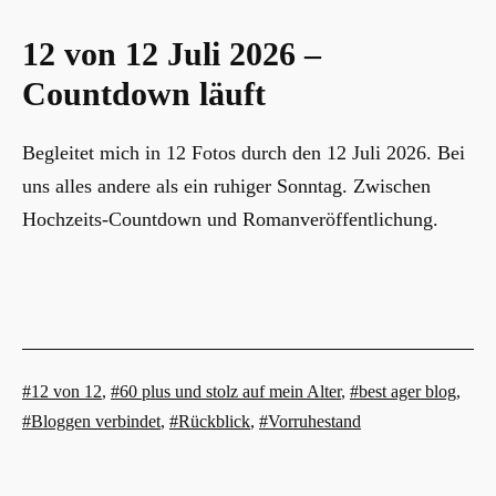
12 von 12 Juli 2026 –
Countdown läuft
Begleitet mich in 12 Fotos durch den 12 Juli 2026. Bei
uns alles andere als ein ruhiger Sonntag. Zwischen
Hochzeits-Countdown und Romanveröffentlichung.
Verschlagwortet
12 von 12
,
60 plus und stolz auf mein Alter
,
best ager blog
,
mit
Bloggen verbindet
,
Rückblick
,
Vorruhestand