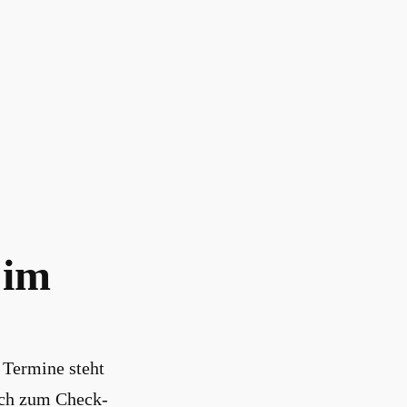
 im
r Termine steht
 ich zum Check-