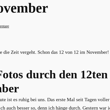
November
zu
ntare
12
von
12
ie die Zeit vergeht. Schon das 12 von 12 im November!
im
November
Fotos durch den 12ten
ber
te ist es ruhig bei uns. Das erste Mal seit Tagen volle
ich auch besser so, denn ich hänge durch. Gestern war