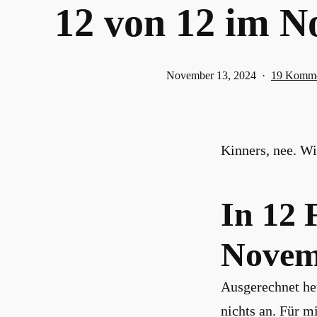
12 von 12 im 
Veröffentlicht
November 13, 2024
19 Komme
am
Kinners, nee. W
In 12 
Novem
Ausgerechnet heu
nichts an. Für m